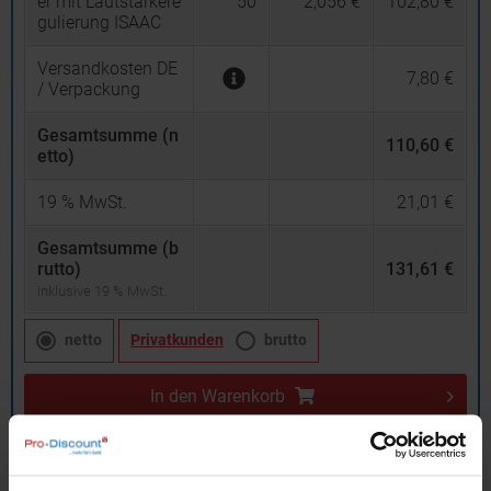
er mit Lautstärkere
50
2,056 €
102,80 €
gulierung ISAAC
Versandkosten DE
7,80 €
/ Verpackung
Gesamtsumme (n
110,60 €
etto)
19
% MwSt.
21,01 €
Gesamtsumme (b
rutto)
131,61 €
inklusive 19 % MwSt.
netto
Privatkunden
brutto
In den
Warenkorb
Angebot drucken