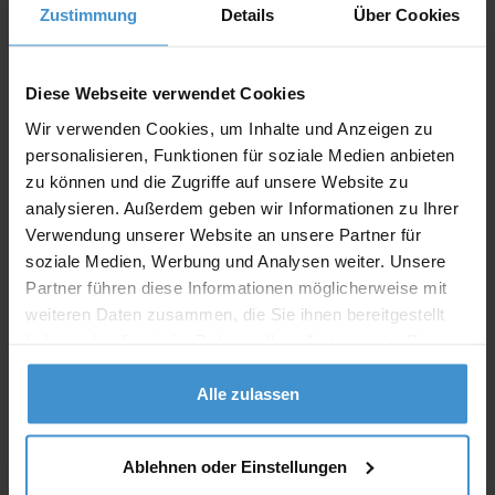
Zustimmung
Details
Über Cookies
Individuelle Anfrage
Diese Webseite verwendet Cookies
Lieferzeiten
Wir verwenden Cookies, um Inhalte und Anzeigen zu
Artikel mit Werbeanbringung:
ca. 10 Werktage
personalisieren, Funktionen für soziale Medien anbieten
zu können und die Zugriffe auf unsere Website zu
Muster mit Ihrer
analysieren. Außerdem geben wir Informationen zu Ihrer
ca. 10 Werktage
Werbeanbringung zur Freigabe
Verwendung unserer Website an unsere Partner für
der Produktion:
soziale Medien, Werbung und Analysen weiter. Unsere
Artikel ohne Werbeanbringung:
ca. 3 - 5 Werktage
Partner führen diese Informationen möglicherweise mit
weiteren Daten zusammen, die Sie ihnen bereitgestellt
Muster:
ca. 3 - 5 Werktage
haben oder die sie im Rahmen Ihrer Nutzung der Dienste
gesammelt haben.
Muster bestellen
Alle zulassen
Produktinformationen zu diesem Werbeartikel
Ablehnen oder Einstellungen
Artikelnummer:
MCM3082203