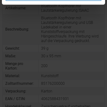
Bluetooth Kopfhörer mit
Artikelname:
Lautstärkeregulierung ISAAC
Bluetooth Kopfhörer mit
Lautstärkeregulierung und USB
Ladekabel in einer
Beschreibung:
Kunststoffverpackung mit
Hängeschlaufe. Ihre Werbung wird
auf die Verpackung gedruckt.
Gewicht:
39 g
Maße:
30 x 95 mm
Menge pro
200
Karton:
Material:
Kunststoff
Zolltarifnummer:
85176200000
Verpackung:
Karton
EAN / GTIN:
4062588431931
Handelsklausel:
Zwischenverkauf vorbehalten