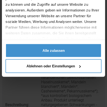
zu können und die Zugriffe auf unsere Website zu
analysieren. Außerdem geben wir Informationen zu Ihrer
Muster bestellen
Verwendung unserer Website an unsere Partner für
soziale Medien, Werbung und Analysen weiter. Unsere
Produktinformationen zu diesem Werbeartikel
Partner führen diese Informationen möglicherweise mit
weiteren Daten zusammen, die Sie ihnen bereitgestellt
Artikelnummer:
FNM00089
haben oder die sie im Rahmen Ihrer Nutzung der Dienste
Bio NusskernMix, ca. 40g,
gesammelt haben.
Artikelname:
Snackbecher Mini
Alle zulassen
Snackbecher Mini aus Papier.
Werbeanbringung als Direktdruck in
4c individuell bedruckbar. Zutaten
Ablehnen oder Einstellungen
Bio NusskernMix:
Nusskernmischung* (in
veränderlichen Gewichtsanteilen:
Haselnusskerne*, Mandeln
blanchiert*, Mandeln*,
Cashewkerne*, Pekannusskerne*);
*aus kontrolliert biologischem
Anbau. Produkt unterliegt
Beschreibung:
naturgegebenen Schwankungen -