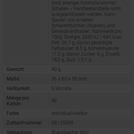
trotz strenger Kontrolle können
Schalen- / Kernbestandteile nicht
ausgeschlossen werden. Kann
Spuren von anderen
Schalenfrüchten (Nüssen) und
Getreide enthalten. Nährwerte pro
100g: Energie: 2650 kJ / 641 kcal,
Fett: 56,1 g, davon gesättigte
Fettsäuren: 6,5 g, Kohlenhydrate:
11,3 g, davon Zucker: 6 g, Eiweiß:
18,2 g, Salz: < 0,1 g.
Gewicht:
40 g
Maße:
56 x 63 x 56 mm
Haltbarkeit:
6 Monate
Menge pro
96
Karton:
Farbe:
individualisierbar
Zolltarifnummer:
08135099
Verpackung:
Snackbecher Mini