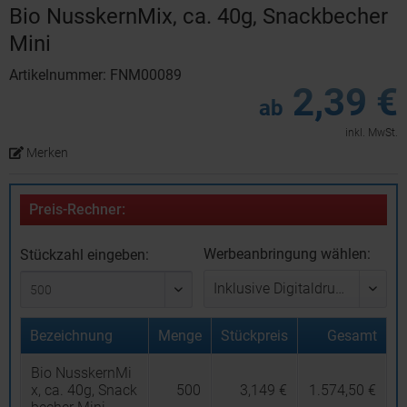
Bio NusskernMix, ca. 40g, Snackbecher
Mini
Artikelnummer: FNM00089
2,39 €
ab
inkl. MwSt.
Merken
Preis-Rechner:
Werbeanbringung wählen:
Stückzahl eingeben:
Bezeichnung
Menge
Stückpreis
Gesamt
Bio NusskernMi
x, ca. 40g, Snack
500
3,149 €
1.574,50 €