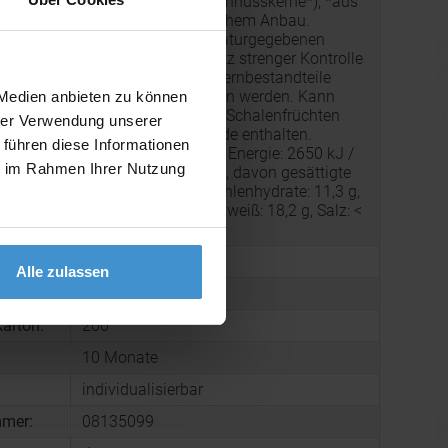
Cashewkerne*, Pekannusskerne*); *aus
kontrolliert biologischem Anbau.
Produkt unterliegt naturgegebenen
g:
Schwankungen - trotz strenger Kontrolle
können Schalen- / Kernbestandteile
nicht ausgeschlossen werden. Kann
 Medien anbieten zu können
Spuren von anderen Schalenfrüchten
hrer Verwendung unserer
(Nüssen) und Getreide enthalten.
 führen diese Informationen
Nährwerte pro 100g: Energie: 2650 kJ /
ie im Rahmen Ihrer Nutzung
641 kcal, Fett: 56,1 g, davon gesättigte
Fettsäuren: 6,5 g, Kohlenhydrate: 11,3 g,
davon Zucker: 6 g, Eiweiß: 18,2 g, Salz: <
0,1 g.
30 g
Alle zulassen
150 x 70 x 20 mm
arton:
200
10 Monate
individualisierbar
mmer:
08135099