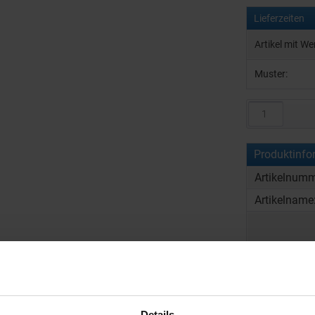
Lieferzeiten
Artikel mit W
Muster:
Produktinfo
Artikelnumm
Artikelname
Details