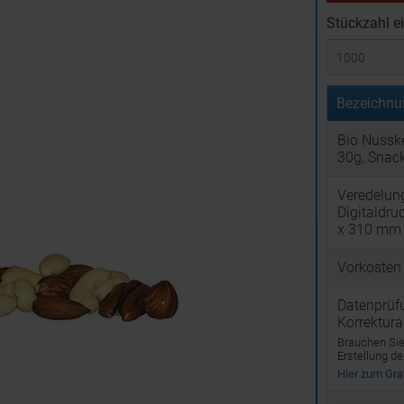
Stückzahl e
Bezeichnu
Bio Nusske
30g, Snack
Veredelun
Digitaldru
x 310 mm
Vorkosten
Datenprüf
Korrektur
Brauchen Sie 
Erstellung d
Hier zum Graf