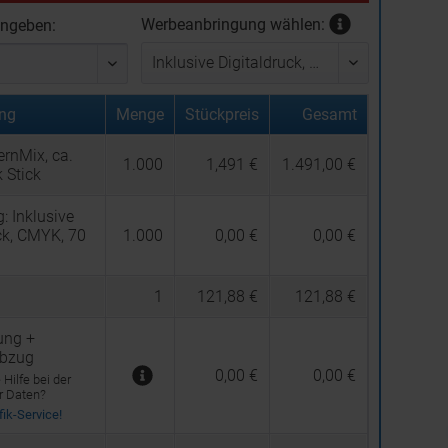
Werbeanbringung wählen:
ingeben:
ng
Menge
Stückpreis
Gesamt
rnMix, ca.
1.000
1,491 €
1.491,00 €
 Stick
g:
Inklusive
ck, CMYK, 70
1.000
0,00 €
0,00 €
1
121,88 €
121,88 €
ung +
abzug
0,00 €
0,00 €
Hilfe bei der
er Daten?
ik-Service!