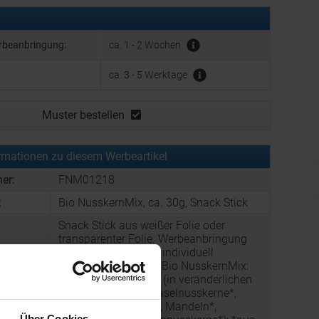
erbeanbringung:
ca. 1 - 2 Wochen
ca. 3 - 5 Werktage
Muster bestellen
rmationen zu diesem Werbeartikel
er:
FNM01218
:
Bio NusskernMix, ca. 30g, Snack Stick
Snack Stick aus weißer Folie oder
transparenter Folie. Werbeanbringung
als Direktdruck in 4c individuell
bedruckbar. Zutaten Bio NusskernMix:
Nusskernmischung* (in veränderlichen
Gewichtsanteilen: Haselnusskerne*,
Mandeln blanchiert*, Mandeln*,
Über Cookies