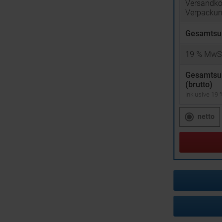
Versandko
Verpacku
Gesamtsu
19
% MwSt
Gesamts
(brutto)
inklusive 19
netto