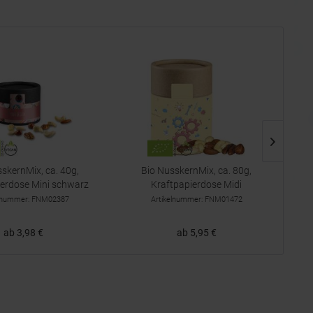
skernMix, ca. 40g,
Bio NusskernMix, ca. 80g,
Bi
ierdose Mini schwarz
Kraftpapierdose Midi
elnummer: FNM02387
Artikelnummer: FNM01472
ab 3,98 €
ab 5,95 €