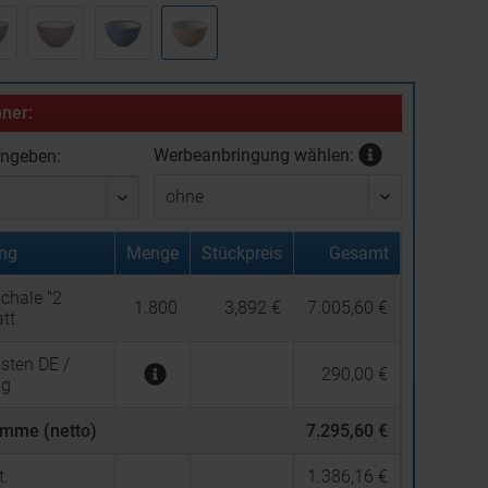
ner:
Werbeanbringung wählen:
ingeben:
ng
Menge
Stückpreis
Gesamt
chale "2
1.800
3,892 €
7.005,60 €
tt
sten DE /
290,00 €
ng
mme (netto)
7.295,60 €
.
1.386,16 €