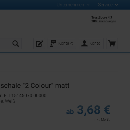
Unternehmen
Service
Kontakt
Konto
ischale "2 Colour" matt
r: ELT15145070-00000
se, Weiß
3,68 €
ab
inkl. MwSt.
: