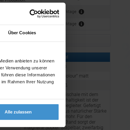
der Produktion:
Werbeanbringung:
ca. 3 - 5 Werktage
ca. 3 - 5 Werktage
Über Cookies
Muster bestellen
rmationen zu diesem Werbeartikel
 Medien anbieten zu können
er:
ELT15145070-00000
hrer Verwendung unserer
 führen diese Informationen
:
Bio-Müslischale "2 Colour" matt
ie im Rahmen Ihrer Nutzung
:
Farbe: Aprikose, Weiß
Do it green! Die Müslischale mit dem
Plus in Sachen Nachhaltigkeit ist der
perfekte Frühstücksbegleiter. Gefertigt
mit Bio-Kunststoff aus natürlicher Stärke
Alle zulassen
auf Basis von Zuckerrohr. Für den
g:
besonders sicheren Stand sorgt der
integrierte Sockel. Stapelbar, zweifarbig