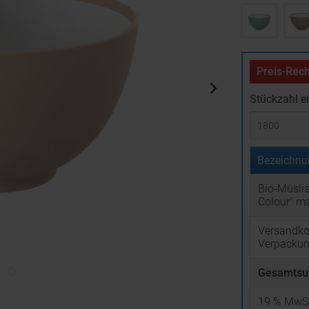
Preis-Rech
Stückzahl e
Bezeichnu
Bio-Müslis
Colour" ma
Versandko
Verpacku
Gesamtsu
19
% MwSt