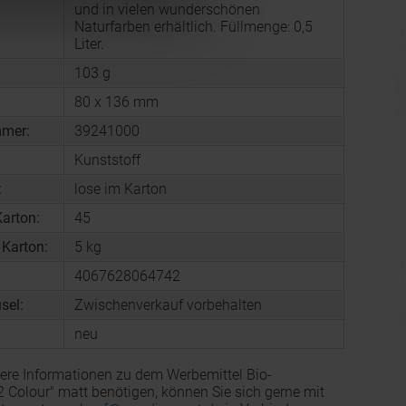
und in vielen wunderschönen
Naturfarben erhältlich. Füllmenge: 0,5
Liter.
103 g
80 x 136 mm
mmer:
39241000
Kunststoff
:
lose im Karton
arton:
45
 Karton:
5 kg
4067628064742
sel:
Zwischenverkauf vorbehalten
neu
ere Informationen zu dem Werbemittel Bio-
2 Colour" matt benötigen, können Sie sich gerne mit