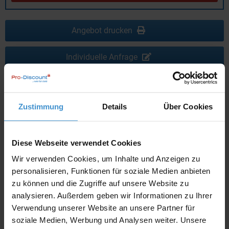
Angebot drucken
Individuelle Anfrage
Lieferzeiten
Zustimmung
Details
Über Cookies
Artikel mit Werbeanbringung:
ca. 10 Werktage
Muster mit Ihrer
ca. 10 Werktage
Werbeanbringung zur Freigabe
Diese Webseite verwendet Cookies
der Produktion:
Wir verwenden Cookies, um Inhalte und Anzeigen zu
Artikel ohne Werbeanbringung:
ca. 3 - 5 Werktage
personalisieren, Funktionen für soziale Medien anbieten
zu können und die Zugriffe auf unsere Website zu
Muster:
ca. 3 - 5 Werktage
analysieren. Außerdem geben wir Informationen zu Ihrer
Verwendung unserer Website an unsere Partner für
Muster bestellen
soziale Medien, Werbung und Analysen weiter. Unsere