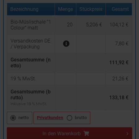
Bezeichnung
Menge
Stückpreis
Gesamt
Bio-Müslischale "1
20
5,206 €
104,12 €
Colour" matt
Versandkosten DE
7,80 €
/ Verpackung
Gesamtsumme (n
111,92 €
etto)
19
% MwSt.
21,26 €
Gesamtsumme (b
rutto)
133,18 €
inklusive 19 % MwSt.
netto
Privatkunden
brutto
In den
Warenkorb