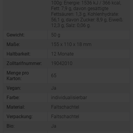
100g: Energie: 1536 kJ / 366 kcal,
Fett: 7,9 g, davon gesättigte
Fettsäuren: 1,3 g, Kohlenhydrate:
56,1 g, davon Zucker: 8,9 g, Eiweiß:
12,3 g, Salz: 0,06 g.
Gewicht:
50 g
Maße:
155 x 110 x 18 mm
Haltbarkeit:
12 Monate
Zolltarifnummer:
19042010
Menge pro
65
Karton:
Vegan:
Ja
Farbe:
individualisierbar
Material:
Faltschachtel
Verpackung:
Faltschachtel
Bio:
Ja