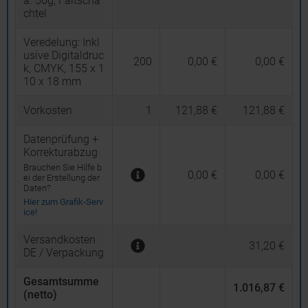
a. 50g, Faltscha
chtel
Veredelung:
Inkl
usive Digitaldruc
200
0,00 €
0,00 €
k, CMYK, 155 x 1
10 x 18 mm
Vorkosten
1
121,88 €
121,88 €
Datenprüfung +
Korrekturabzug
Brauchen Sie Hilfe b
0,00 €
0,00 €
ei der Erstellung der
Daten?
Hier zum Grafik-Serv
ice!
Versandkosten
31,20 €
DE / Verpackung
Gesamtsumme
1.016,87 €
(netto)