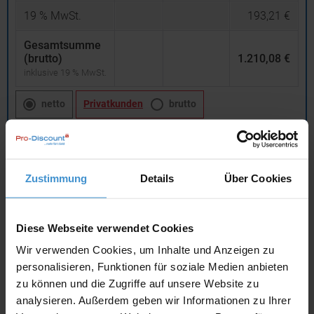
19
% MwSt.
193,21 €
Gesamtsumme
(brutto)
1.210,08 €
inklusive 19 % MwSt.
netto
Privatkunden
brutto
In den
Warenkorb
Zustimmung
Details
Über Cookies
Angebot drucken
Diese Webseite verwendet Cookies
Individuelle Anfrage
Wir verwenden Cookies, um Inhalte und Anzeigen zu
personalisieren, Funktionen für soziale Medien anbieten
Lieferzeiten
zu können und die Zugriffe auf unsere Website zu
Artikel mit Werbeanbringung:
ca. 1 - 2 Wochen
analysieren. Außerdem geben wir Informationen zu Ihrer