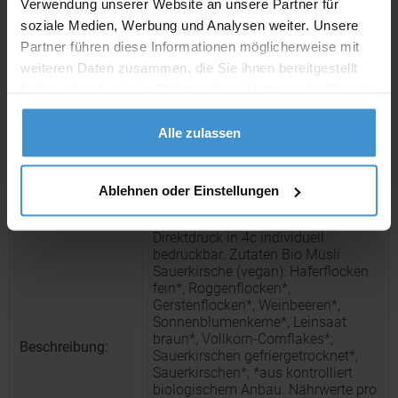
Verwendung unserer Website an unsere Partner für
Muster:
ca. 3 - 5 Werktage
soziale Medien, Werbung und Analysen weiter. Unsere
Partner führen diese Informationen möglicherweise mit
Muster bestellen
weiteren Daten zusammen, die Sie ihnen bereitgestellt
haben oder die sie im Rahmen Ihrer Nutzung der Dienste
gesammelt haben.
Produktinformationen zu diesem Werbeartikel
Alle zulassen
Artikelnummer:
FNM01307
Bio Müsli Sauerkirsche (vegan), ca.
Artikelname:
Ablehnen oder Einstellungen
50g, Faltschachtel
Faltschachtel. Werbeanbringung als
Direktdruck in 4c individuell
bedruckbar. Zutaten Bio Müsli
Sauerkirsche (vegan): Haferflocken
fein*, Roggenflocken*,
Gerstenflocken*, Weinbeeren*,
Sonnenblumenkerne*, Leinsaat
braun*, Vollkorn-Cornflakes*;
Beschreibung:
Sauerkirschen gefriergetrocknet*,
Sauerkirschen*; *aus kontrolliert
biologischem Anbau. Nährwerte pro