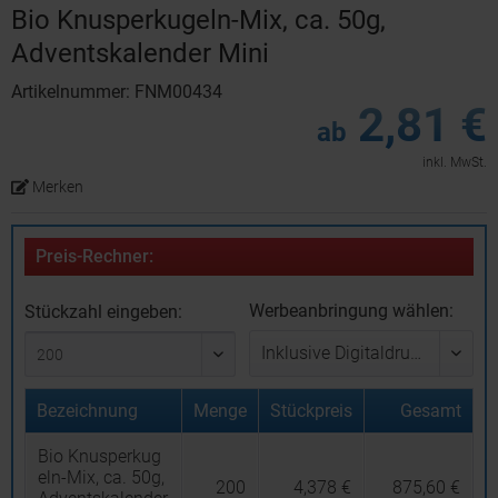
Bio Knusperkugeln-Mix, ca. 50g,
Adventskalender Mini
Artikelnummer: FNM00434
2,81 €
ab
inkl. MwSt.
Merken
Preis-Rechner:
Werbeanbringung wählen:
Stückzahl eingeben:
Bezeichnung
Menge
Stückpreis
Gesamt
Bio Knusperkug
eln-Mix, ca. 50g,
200
4,378 €
875,60 €