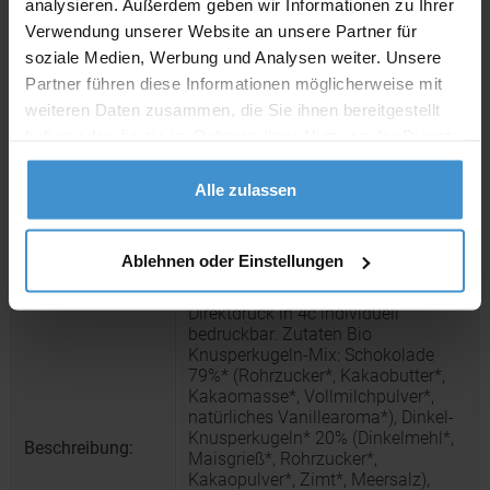
analysieren. Außerdem geben wir Informationen zu Ihrer
Muster:
ca. 3 - 5 Werktage
Verwendung unserer Website an unsere Partner für
soziale Medien, Werbung und Analysen weiter. Unsere
Muster bestellen
Partner führen diese Informationen möglicherweise mit
weiteren Daten zusammen, die Sie ihnen bereitgestellt
haben oder die sie im Rahmen Ihrer Nutzung der Dienste
Produktinformationen zu diesem Werbeartikel
gesammelt haben.
Artikelnummer:
FNM00434
Alle zulassen
Bio Knusperkugeln-Mix, ca. 50g,
Artikelname:
Adventskalender Mini
Ablehnen oder Einstellungen
Adventskalender Mini
Faltschachtel. Werbeanbringung als
Direktdruck in 4c individuell
bedruckbar. Zutaten Bio
Knusperkugeln-Mix: Schokolade
79%* (Rohrzucker*, Kakaobutter*,
Kakaomasse*, Vollmilchpulver*,
natürliches Vanillearoma*), Dinkel-
Knusperkugeln* 20% (Dinkelmehl*,
Beschreibung:
Maisgrieß*, Rohrzucker*,
Kakaopulver*, Zimt*, Meersalz),