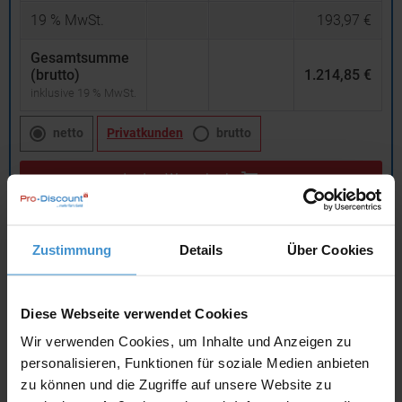
19
% MwSt.
193,97 €
Gesamtsumme
(brutto)
1.214,85 €
inklusive 19 % MwSt.
netto
Privatkunden
brutto
In den
Warenkorb
Angebot drucken
Zustimmung
Details
Über Cookies
Individuelle Anfrage
Diese Webseite verwendet Cookies
Wir verwenden Cookies, um Inhalte und Anzeigen zu
Lieferzeiten
personalisieren, Funktionen für soziale Medien anbieten
Artikel mit Werbeanbringung:
ca. 1 - 2 Wochen
zu können und die Zugriffe auf unsere Website zu