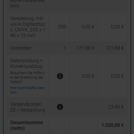
Adventskalender
Mini
Veredelung:
Inkl
usive Digitaldruc
200
0,00 €
0,00 €
k, CMYK, 205 x 1
40 x 15 mm
Vorkosten
1
121,88 €
121,88 €
Datenprüfung +
Korrekturabzug
Brauchen Sie Hilfe b
0,00 €
0,00 €
ei der Erstellung der
Daten?
Hier zum Grafik-Serv
ice!
Versandkosten
23,40 €
DE / Verpackung
Gesamtsumme
1.020,88 €
(netto)