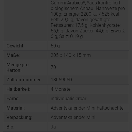
Gummi Arabica*; *aus kontrolliert
biologischem Anbau. Nährwerte pro
100g: Energie: 2200 kJ / 525 kcal,
Fett: 29,5 g, davon gesättigte
Fettsäuren: 17,5 g, Kohlenhydrate:
56,6 g, davon Zucker: 44,6 g, Eiweiß:
6 g, Salz: 0,19 g.
Gewicht:
50 g
Maße:
205 x 140 x 15 mm
Menge pro
70
Karton:
Zolltarifnummer:
18069050
Haltbarkeit:
4 Monate
Farbe:
individualisierbar
Material:
Adventskalender Mini Faltschachtel
Verpackung:
Adventskalender Mini
Bio:
Ja