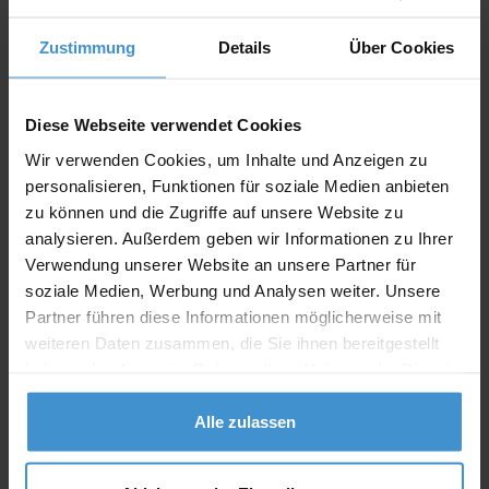
In den
Warenkorb
Zustimmung
Details
Über Cookies
Angebot drucken
Diese Webseite verwendet Cookies
Wir verwenden Cookies, um Inhalte und Anzeigen zu
Individuelle Anfrage
personalisieren, Funktionen für soziale Medien anbieten
zu können und die Zugriffe auf unsere Website zu
Lieferzeiten
analysieren. Außerdem geben wir Informationen zu Ihrer
Verwendung unserer Website an unsere Partner für
Artikel mit Werbeanbringung:
ca. 10 Werktage
soziale Medien, Werbung und Analysen weiter. Unsere
Muster mit Ihrer
Partner führen diese Informationen möglicherweise mit
ca. 10 Werktage
Werbeanbringung zur Freigabe
weiteren Daten zusammen, die Sie ihnen bereitgestellt
der Produktion:
haben oder die sie im Rahmen Ihrer Nutzung der Dienste
Artikel ohne Werbeanbringung:
ca. 3 - 5 Werktage
gesammelt haben.
Alle zulassen
Muster:
ca. 3 - 5 Werktage