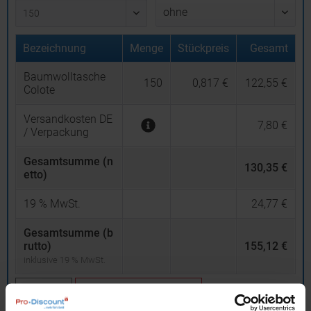
Bezeichnung
Menge
Stückpreis
Gesamt
Baumwolltasche
150
0,817 €
122,55 €
Colote
Versandkosten DE
7,80 €
/ Verpackung
Gesamtsumme (n
130,35 €
etto)
19
% MwSt.
24,77 €
Gesamtsumme (b
rutto)
155,12 €
inklusive 19 % MwSt.
netto
Privatkunden
brutto