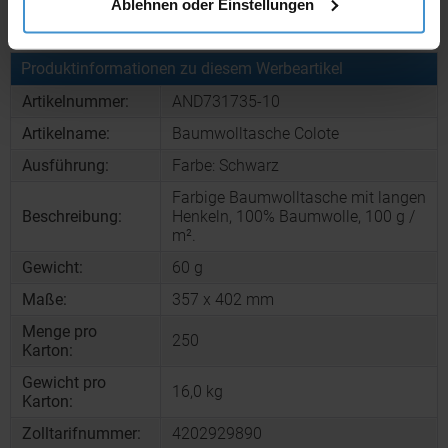
Ablehnen oder Einstellungen
Muster bestellen
Produktinformationen zu diesem Werbeartikel
Artikelnummer:
AND731735-10
Artikelname:
Baumwolltasche Colote
Ausführung:
Farbe: Schwarz
Farbige Baumwolltasche mit langen
Beschreibung:
Henkeln, 100% Baumwolle, 100 g /
m².
Gewicht:
60 g
Maße:
357 x 402 mm
Menge pro
250
Karton:
Gewicht pro
16,0 kg
Karton:
Zolltarifnummer:
4202929890