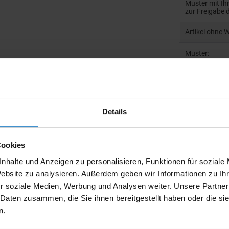
Muster mit I
zur Freigabe 
Artikel ohne 
Muster:
Produktinfo
Details
Artikelnumm
Artikelname
Cookies
Ausführung
nhalte und Anzeigen zu personalisieren, Funktionen für soziale
Website zu analysieren. Außerdem geben wir Informationen zu I
Beschreibun
r soziale Medien, Werbung und Analysen weiter. Unsere Partner
 Daten zusammen, die Sie ihnen bereitgestellt haben oder die s
Gewicht:
n.
Maße: