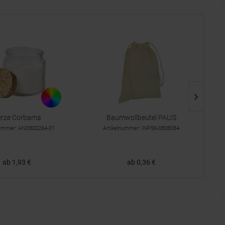
erze Corbama
Baumwollbeutel PALIS
Ve
Kü
nummer: AND800264-01
Artikelnummer: INP56-0808084
ab 1,93 €
ab 0,36 €