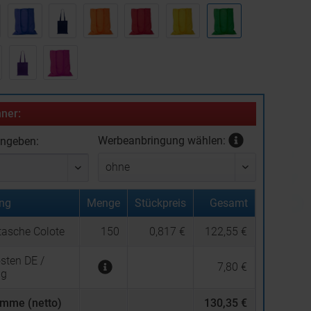
ner:
Werbeanbringung wählen:
ingeben:
ng
Menge
Stückpreis
Gesamt
asche Colote
150
0,817 €
122,55 €
sten DE /
7,80 €
ng
mme (netto)
130,35 €