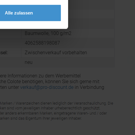
arton:
250
Alle zulassen
 Karton:
16,0 kg
mmer:
4202929890
Baumwolle, 100 g/m2
4062588198087
sel:
Zwischenverkauf vorbehalten
neu
ere Informationen zu dem Werbemittel
e Colote benötigen, können Sie sich gerne mit
ten unter
verkauf@pro-discount.de
in Verbindung