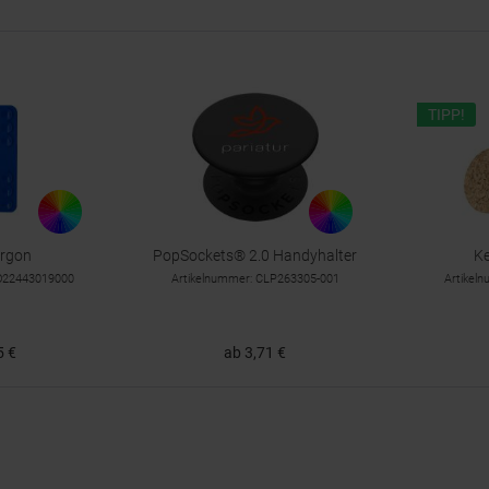
TIPP!
argon
PopSockets® 2.0 Handyhalter
K
TO22443019000
Artikelnummer: CLP263305-001
Artikel
5 €
ab 3,71 €