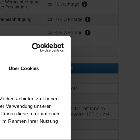
hrer Werbeanbringung
ca. 10 Werktage
der Produktion:
Werbeanbringung:
ca. 3 - 5 Werktage
ca. 3 - 5 Werktage
Muster bestellen
rmationen zu diesem Werbeartikel
Über Cookies
er:
AND731735-07
:
Baumwolltasche Colote
:
Farbe: Grün
 Medien anbieten zu können
hrer Verwendung unserer
Farbige Baumwolltasche mit langen
g:
 führen diese Informationen
Henkeln, 100% Baumwolle, 100 g / m².
ie im Rahmen Ihrer Nutzung
60 g
357 x 402 mm