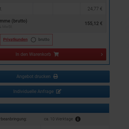
.
24,77 €
mme (brutto)
155,12 €
 % MwSt.
Privatkunden
brutto
In den
Warenkorb
Angebot drucken
Individuelle Anfrage
erbeanbringung:
ca. 10 Werktage