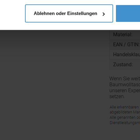
Menge pro K
Ablehnen oder Einstellungen
Gewicht pro
Zolltarifnu
Material:
EAN / GTIN:
Handelsklau
Zustand:
Wenn Sie weit
Baumwolltasch
unseren Exper
setzen.