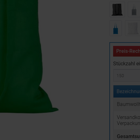
Preis-Rech
Stückzahl e
Bezeichnu
Baumwollt
Versandko
Verpacku
Gesamtsu