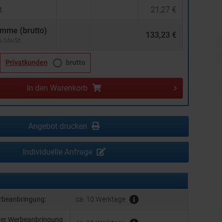
.
21,27 €
mme (brutto)
133,23 €
 % MwSt.
Privatkunden
brutto
In den
Warenkorb
Angebot drucken
Individuelle Anfrage
erbeanbringung:
ca. 10 Werktage
hrer Werbeanbringung