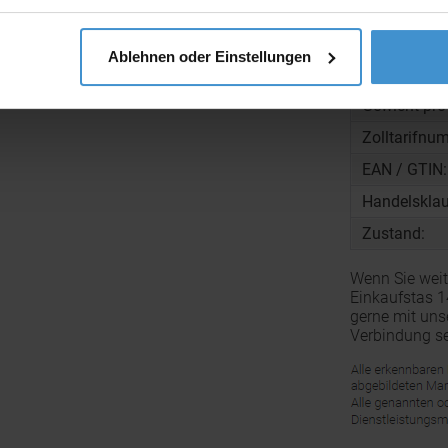
Maße:
Material:
Ablehnen oder Einstellungen
Menge pro K
Gewicht pro
Zolltarifnu
EAN / GTIN:
Handelsklau
Zustand:
Wenn Sie wei
Einkaufstas 
gerne mit uns
Verbindung se