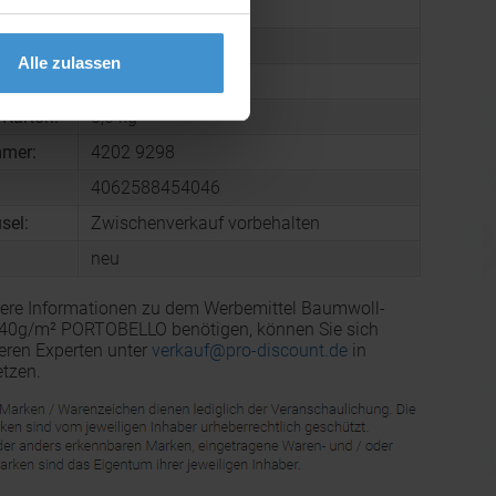
380 x 90 x 420 mm
Cotton
Alle zulassen
arton:
100
 Karton:
8,0 kg
mmer:
4202 9298
4062588454046
sel:
Zwischenverkauf vorbehalten
neu
tere Informationen zu dem Werbemittel Baumwoll-
140g/m² PORTOBELLO benötigen, können Sie sich
eren Experten unter
verkauf@pro-discount.de
in
tzen.