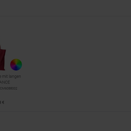
 mit langen
LANCE
 MCM6088002
8 €