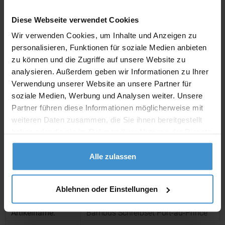
Diese Webseite verwendet Cookies
Lieferzeiten
Wir verwenden Cookies, um Inhalte und Anzeigen zu
Artikel mit Werbeanbringung:
ca. 10 Werktage
personalisieren, Funktionen für soziale Medien anbieten
zu können und die Zugriffe auf unsere Website zu
Muster mit Ihrer
analysieren. Außerdem geben wir Informationen zu Ihrer
ca. 10 Werktage
Werbeanbringung zur Freigabe
der Produktion:
Verwendung unserer Website an unsere Partner für
soziale Medien, Werbung und Analysen weiter. Unsere
Artikel ohne Werbeanbringung:
ca. 3 - 5 Werktage
Partner führen diese Informationen möglicherweise mit
weiteren Daten zusammen, die Sie ihnen bereitgestellt
Muster:
ca. 3 - 5 Werktage
haben oder die sie im Rahmen Ihrer Nutzung der Dienste
gesammelt haben.
Muster bestellen
Alle zulassen
Produktinformationen zu diesem Werbeartikel
Ablehnen oder Einstellungen
Artikelnummer:
EAG064001
Artikelname:
Bambus Schreibset Port-au-Prince