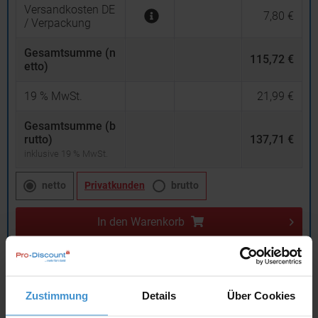
Versandkosten DE
7,80 €
/ Verpackung
Gesamtsumme (n
115,72 €
etto)
19
% MwSt.
21,99 €
Gesamtsumme (b
rutto)
137,71 €
inklusive 19 % MwSt.
netto
Privatkunden
brutto
In den
Warenkorb
Angebot drucken
Zustimmung
Details
Über Cookies
Individuelle Anfrage