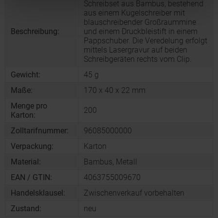
Schreibset aus Bambus, bestehend
aus einem Kugelschreiber mit
blauschreibender Großraummine
Beschreibung:
und einem Druckbleistift in einem
Pappschuber. Die Veredelung erfolgt
mittels Lasergravur auf beiden
Schreibgeräten rechts vom Clip.
Gewicht:
45 g
Maße:
170 x 40 x 22 mm
Menge pro
200
Karton:
Zolltarifnummer:
96085000000
Verpackung:
Karton
Material:
Bambus, Metall
EAN / GTIN:
4063755009670
Handelsklausel:
Zwischenverkauf vorbehalten
Zustand:
neu