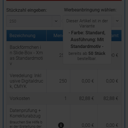
Werbeanbringung wählen:
Stückzahl eingeben:
Dieser Artikel ist in der
Variante
- Farbe: Standard,
Bezeichnung
Menge
Stückpreis
Gesamt
Ausführung: Mit
Standardmotiv -
Backförmchen i
n Slide-Box - Xm
bereits ab
50 Stück
250
1,456 €
364,00 €
as Standardmoti
bestellbar.
v
Veredelung:
Inkl
usive Digitaldruc
250
0,00 €
0,00 €
k, CMYK
Vorkosten
1
82,88 €
82,88 €
Datenprüfung +
Korrekturabzug
Brauchen Sie Hilfe b
0,00 €
0,00 €
ei der Erstellung der