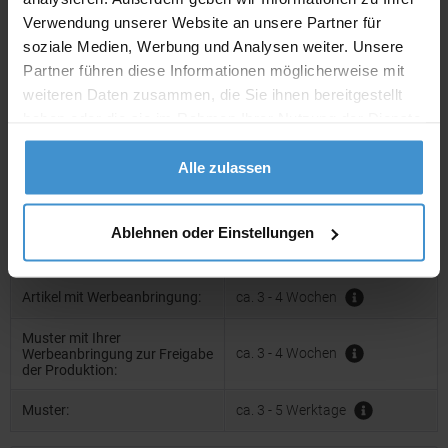
netto
Privatkunden
brutto
Verwendung unserer Website an unsere Partner für
soziale Medien, Werbung und Analysen weiter. Unsere
Partner führen diese Informationen möglicherweise mit
In den
Warenkorb
weiteren Daten zusammen, die Sie ihnen bereitgestellt
haben oder die sie im Rahmen Ihrer Nutzung der Dienste
gesammelt haben.
Angebot drucken
Alle zulassen
Individuelle Anfrage
Ablehnen oder Einstellungen
Lieferzeiten
Artikel mit Werbeanbringung:
ca. 3 - 4 Wochen
Muster mit Ihrer
ca. 3 - 4 Wochen
Werbeanbringung zur Freigabe
der Produktion:
Muster:
ca. 3 - 5 Werktage