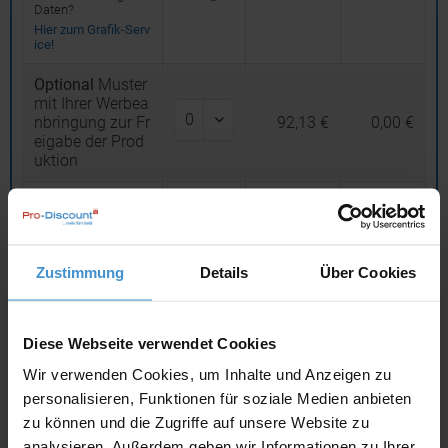
Daten?
Hier zum Grafik-Serv
ice!
Optional
Muster
mit Ihrer Werbea
nbringung zur Fr
92,13 €
0,00 €
eigabe der Prod
uktion
Versandkosten
7,80 €
DE / Verpackung
Gesamtsumme
Zustimmung
Details
Über Cookies
454,68 €
(netto)
19
% MwSt.
86,39 €
Diese Webseite verwendet Cookies
Gesamtsumme
Wir verwenden Cookies, um Inhalte und Anzeigen zu
(brutto)
541,07 €
personalisieren, Funktionen für soziale Medien anbieten
inklusive 19 % MwS
zu können und die Zugriffe auf unsere Website zu
t.
analysieren. Außerdem geben wir Informationen zu Ihrer