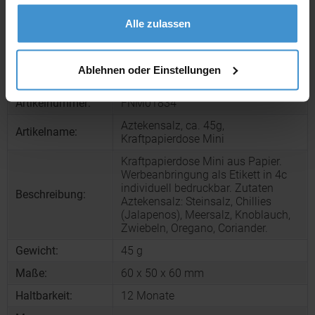
gesammelt haben.
Alle zulassen
Muster bestellen
Ablehnen oder Einstellungen
Produktinformationen zu diesem Werbeartikel
Artikelnummer:
FNM01834
Aztekensalz, ca. 45g,
Artikelname:
Kraftpapierdose Mini
Kraftpapierdose Mini aus Papier.
Werbeanbringung als Etikett in 4c
individuell bedruckbar. Zutaten
Beschreibung:
Aztekensalz: Steinsalz, Chillies
(Jalapenos), Meersalz, Knoblauch,
Zwiebeln, Oregano, Coriander.
Gewicht:
45 g
Maße:
60 x 50 x 60 mm
Haltbarkeit:
12 Monate