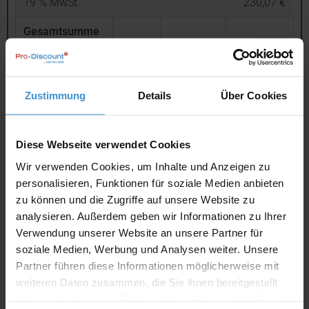
19
% MwSt.
230,07 €
Gesamtsumme
(brutto)
1.440,97 €
inklusive 19 % MwSt.
netto
Privatkunden
brutto
Zustimmung
Details
Über Cookies
In den
Warenkorb
Diese Webseite verwendet Cookies
Wir verwenden Cookies, um Inhalte und Anzeigen zu
Angebot drucken
personalisieren, Funktionen für soziale Medien anbieten
zu können und die Zugriffe auf unsere Website zu
Individuelle Anfrage
analysieren. Außerdem geben wir Informationen zu Ihrer
Verwendung unserer Website an unsere Partner für
soziale Medien, Werbung und Analysen weiter. Unsere
Lieferzeiten
Partner führen diese Informationen möglicherweise mit
Artikel mit Werbeanbringung:
ca. 1 - 2 Wochen
weiteren Daten zusammen, die Sie ihnen bereitgestellt
haben oder die sie im Rahmen Ihrer Nutzung der Dienste
Muster:
ca. 3 - 5 Werktage