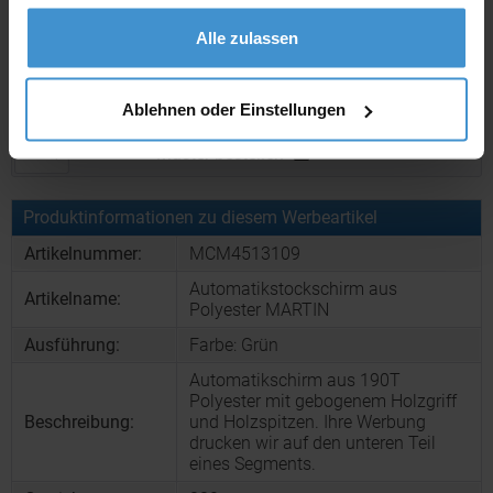
der Produktion:
gesammelt haben.
Alle zulassen
Artikel ohne Werbeanbringung:
ca. 3 - 5 Werktage
Muster:
ca. 3 - 5 Werktage
Ablehnen oder Einstellungen
Muster bestellen
Produktinformationen zu diesem Werbeartikel
Artikelnummer:
MCM4513109
Automatikstockschirm aus
Artikelname:
Polyester MARTIN
Ausführung:
Farbe: Grün
Automatikschirm aus 190T
Polyester mit gebogenem Holzgriff
Beschreibung:
und Holzspitzen. Ihre Werbung
drucken wir auf den unteren Teil
eines Segments.