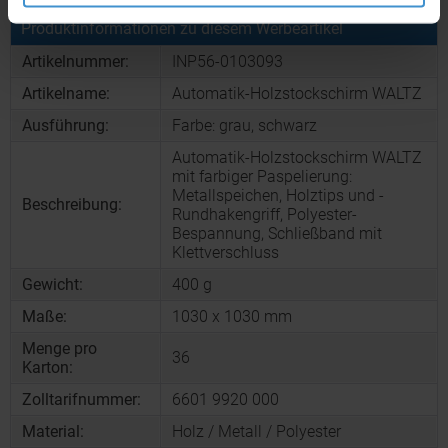
Produktinformationen zu diesem Werbeartikel
Artikelnummer:
INP56-0103093
Artikelname:
Automatik-Holzstockschirm WALTZ
Ausführung:
Farbe: grau, schwarz
Automatik-Holzstockschirm WALTZ
mit farbiger Paspelierung:
Metallspeichen, Holztips und -
Beschreibung:
Rundhakengriff, Polyester-
Bespannung, Schließband mit
Klettverschluss
Gewicht:
400 g
Maße:
1030 x 1030 mm
Menge pro
36
Karton:
Zolltarifnummer:
6601 9920 000
Material:
Holz / Metall / Polyester