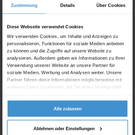
Zustimmung
Details
Über Cookies
Angebot drucken
Diese Webseite verwendet Cookies
Individuelle Anfrage
Wir verwenden Cookies, um Inhalte und Anzeigen zu
personalisieren, Funktionen für soziale Medien anbieten
zu können und die Zugriffe auf unsere Website zu
Lieferzeiten
analysieren. Außerdem geben wir Informationen zu Ihrer
Artikel mit Werbeanbringung:
ca. 10 Werktage
Verwendung unserer Website an unsere Partner für
soziale Medien, Werbung und Analysen weiter. Unsere
Muster mit Ihrer
Partner führen diese Informationen möglicherweise mit
ca. 10 Werktage
Werbeanbringung zur Freigabe
der Produktion:
weiteren Daten zusammen, die Sie ihnen bereitgestellt
haben oder die sie im Rahmen Ihrer Nutzung der Dienste
Artikel ohne Werbeanbringung:
ca. 3 - 5 Werktage
gesammelt haben.
Alle zulassen
Muster:
ca. 3 - 5 Werktage
Muster bestellen
Ablehnen oder Einstellungen