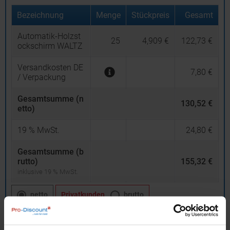
Bezeichnung
Menge
Stückpreis
Gesamt
Automatik-Holzst
25
4,909 €
122,73 €
ockschirm WALTZ
Versandkosten DE
7,80 €
/ Verpackung
Gesamtsumme (n
130,52 €
etto)
19
% MwSt.
24,80 €
Gesamtsumme (b
rutto)
155,32 €
inklusive 19 % MwSt.
netto
Privatkunden
brutto
In den
Warenkorb