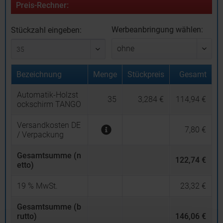
Preis-Rechner:
Werbeanbringung wählen:
Stückzahl eingeben:
Bezeichnung
Menge
Stückpreis
Gesamt
Automatik-Holzst
35
3,284 €
114,94 €
ockschirm TANGO
Versandkosten DE
7,80 €
/ Verpackung
Gesamtsumme (n
122,74 €
etto)
19
% MwSt.
23,32 €
Gesamtsumme (b
rutto)
146,06 €