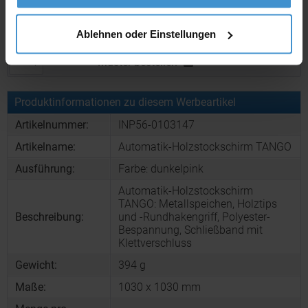
Muster:
ca. 3 - 5 Werktage
Ablehnen oder Einstellungen
Muster bestellen
Produktinformationen zu diesem Werbeartikel
Artikelnummer:
INP56-0103147
Artikelname:
Automatik-Holzstockschirm TANGO
Ausführung:
Farbe: dunkelpink
Automatik-Holzstockschirm
TANGO: Metallspeichen, Holztips
Beschreibung:
und -Rundhakengriff, Polyester-
Bespannung, Schließband mit
Klettverschluss
Gewicht:
394 g
Maße:
1030 x 1030 mm