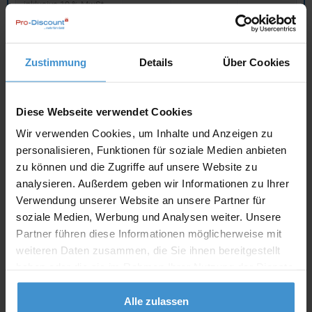
inklusive 19 % MwSt.
netto
Privatkunden
brutto
Zustimmung
Details
Über Cookies
In den
Warenkorb
Diese Webseite verwendet Cookies
Angebot drucken
Wir verwenden Cookies, um Inhalte und Anzeigen zu
personalisieren, Funktionen für soziale Medien anbieten
Individuelle Anfrage
zu können und die Zugriffe auf unsere Website zu
analysieren. Außerdem geben wir Informationen zu Ihrer
Verwendung unserer Website an unsere Partner für
Lieferzeiten
soziale Medien, Werbung und Analysen weiter. Unsere
Artikel mit Werbeanbringung:
ca. 10 Werktage
Partner führen diese Informationen möglicherweise mit
weiteren Daten zusammen, die Sie ihnen bereitgestellt
Muster mit Ihrer
haben oder die sie im Rahmen Ihrer Nutzung der Dienste
ca. 10 Werktage
Werbeanbringung zur Freigabe
der Produktion:
gesammelt haben.
Alle zulassen
Artikel ohne Werbeanbringung:
ca. 3 - 5 Werktage