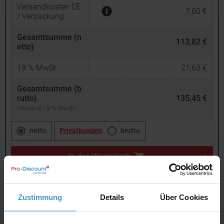
Versandkosten DE
7,80 €
/ Verpackung
Gesamtsumme (n
113,82 €
etto)
19
% MwSt.
21,63 €
Gesamtsumme (b
rutto)
135,45 €
inklusive 19 % MwSt.
netto
Privatkunden
brutto
In den
Warenkorb
Angebot drucken
Zustimmung
Details
Über Cookies
Individuelle Anfrage