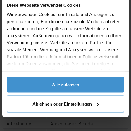
Diese Webseite verwendet Cookies
Wir verwenden Cookies, um Inhalte und Anzeigen zu
Lieferzeiten
personalisieren, Funktionen für soziale Medien anbieten
Artikel mit Werbeanbringung:
ca. 10 Werktage
zu können und die Zugriffe auf unsere Website zu
analysieren. Außerdem geben wir Informationen zu Ihrer
Muster mit Ihrer
Verwendung unserer Website an unsere Partner für
ca. 10 Werktage
Werbeanbringung zur Freigabe
der Produktion:
soziale Medien, Werbung und Analysen weiter. Unsere
Partner führen diese Informationen möglicherweise mit
Artikel ohne Werbeanbringung:
ca. 3 - 5 Werktage
weiteren Daten zusammen, die Sie ihnen bereitgestellt
haben oder die sie im Rahmen Ihrer Nutzung der Dienste
Muster:
ca. 3 - 5 Werktage
gesammelt haben.
Alle zulassen
Muster bestellen
Ablehnen oder Einstellungen
Produktinformationen zu diesem Werbeartikel
Artikelnummer:
KTO11648002000
Artikelname:
Augenmaske Brenda