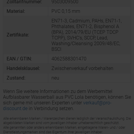
Zolltarifnummer:
9503009500
Material:
PVC 0,15 mm
EN71-3, Cadmium, PAHs, EN71-1,
Phthalates, EN71-2, Bisphenol A
(BPA), 2014/79/EU (TCEP TDCP
Zertifikate:
TCPP), SVHC's, SCCP, Lead,
Washing/Cleansing 2009/48/EC,
BSCI
EAN / GTIN:
4062588301470
Handelsklausel:
Zwischenverkauf vorbehalten
Zustand:
neu
Wenn Sie weitere Informationen zu dem Werbemittel
Aufblasbarer Wasserball aus PVC Lola benötigen, können Sie
sich gerne mit unseren Experten unter
verkauf@pro-
discount.de
in Verbindung setzen.