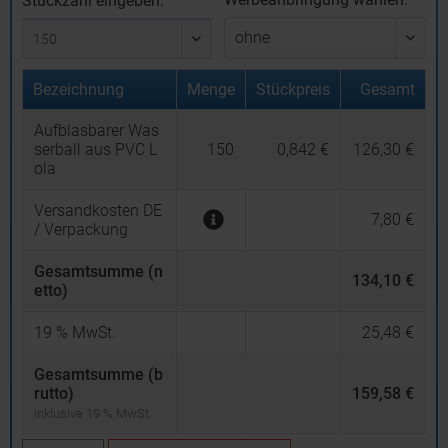
Stückzahl eingeben:
Bezeichnung
Menge
Stückpreis
Gesamt
Aufblasbarer Was
serball aus PVC L
150
0,842 €
126,30 €
ola
Versandkosten DE
7,80 €
/ Verpackung
Gesamtsumme (n
134,10 €
etto)
19
% MwSt.
25,48 €
Gesamtsumme (b
rutto)
159,58 €
inklusive 19 % MwSt.