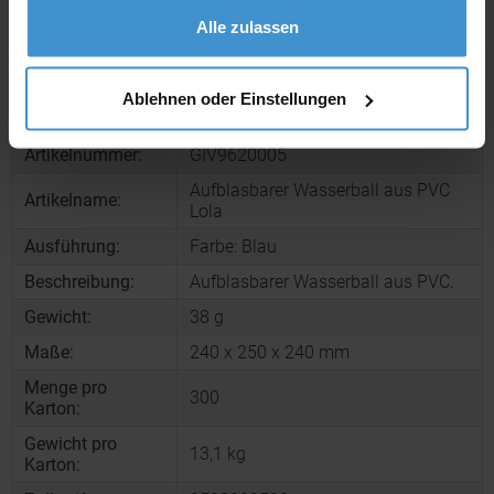
Alle zulassen
Muster bestellen
Ablehnen oder Einstellungen
Produktinformationen zu diesem Werbeartikel
Artikelnummer:
GIV9620005
Aufblasbarer Wasserball aus PVC
Artikelname:
Lola
Ausführung:
Farbe: Blau
Beschreibung:
Aufblasbarer Wasserball aus PVC.
Gewicht:
38 g
Maße:
240 x 250 x 240 mm
Menge pro
300
Karton:
Gewicht pro
13,1 kg
Karton: