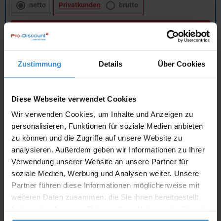
netto
Privatkunden
brutto
In den
Warenkorb
Zustimmung
Details
Über Cookies
Angebot drucken
Individuelle Anfrage
Diese Webseite verwendet Cookies
Wir verwenden Cookies, um Inhalte und Anzeigen zu
Lieferzeiten
personalisieren, Funktionen für soziale Medien anbieten
zu können und die Zugriffe auf unsere Website zu
Artikel mit Werbeanbringung:
ca. 10 Werktage
analysieren. Außerdem geben wir Informationen zu Ihrer
Verwendung unserer Website an unsere Partner für
Muster mit Ihrer
ca. 10 Werktage
Werbeanbringung zur Freigabe
soziale Medien, Werbung und Analysen weiter. Unsere
der Produktion:
Partner führen diese Informationen möglicherweise mit
weiteren Daten zusammen, die Sie ihnen bereitgestellt
Artikel ohne Werbeanbringung:
ca. 3 - 5 Werktage
haben oder die sie im Rahmen Ihrer Nutzung der Dienste
Muster:
ca. 3 - 5 Werktage
gesammelt haben.