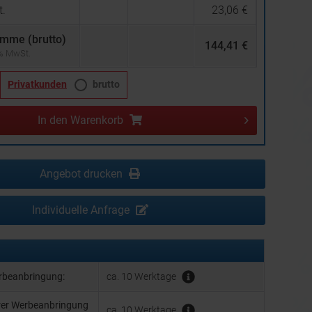
.
23,06 €
mme (brutto)
144,41 €
 % MwSt.
Privatkunden
brutto
In den
Warenkorb
Angebot drucken
Individuelle Anfrage
erbeanbringung:
ca. 10 Werktage
hrer Werbeanbringung
ca. 10 Werktage