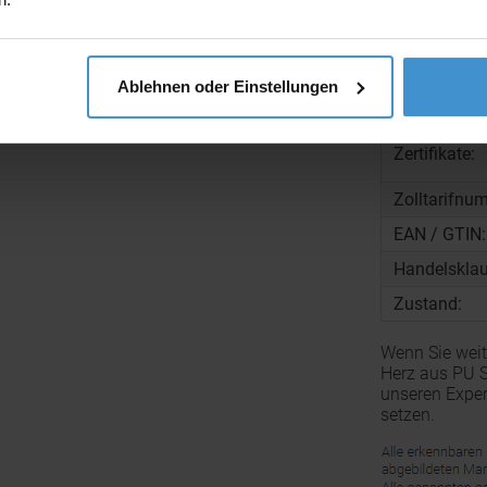
Maße:
Menge pro K
Gewicht pro
Ablehnen oder Einstellungen
Material:
Zertifikate:
Zolltarifnu
EAN / GTIN:
Handelsklau
Zustand:
Wenn Sie weit
Herz aus PU S
unseren Exper
setzen.