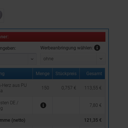
:
ner:
Werbeanbringung wählen:
ingeben:
ng
Menge
Stückpreis
Gesamt
s-Herz aus PU
150
0,757 €
113,55 €
ia
sten DE /
7,80 €
ng
mme (netto)
121,35 €