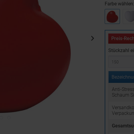
Farbe wählen
Preis-Rech
Stückzahl e
Bezeichnu
Anti-Stres
Schaum S
Versandko
Verpacku
Gesamtsu