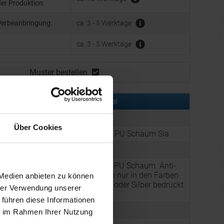
der Produktion:
Werbeanbringung:
ca. 3 - 5 Werktage
ca. 3 - 5 Werktage
Muster bestellen
rmationen zu diesem Werbeartikel
er:
GIV8033008
Über Cookies
:
Anti-Stress-Herz aus PU Schaum Sia
:
Farbe: Rot
Anti-Stress Herz aus PU Schaum. Anti-
Stress-Artikel können nur in den Farben
 Medien anbieten zu können
g:
Schwarz, Weiß, Gold oder Silber bedruckt
hrer Verwendung unserer
werden.
 führen diese Informationen
19 g
ie im Rahmen Ihrer Nutzung