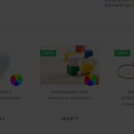
TIPP!
TIPP!
 Ventry
Antistressball Cubix
Ant
Schlüs
TO15699001000
Artikelnummer: AND844073-01
Artikel
4 €
ab 0,47 €