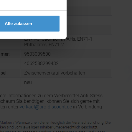
49 x 70 x 70 mm
arton:
250
 Karton:
6,9 kg
Alle zulassen
PU Foam
EN71-3, Cadmium, PAHs, EN71-1,
Phthalates, EN71-2
mmer:
9503009500
4062588299432
sel:
Zwischenverkauf vorbehalten
neu
ere Informationen zu dem Werbemittel Anti-Stress-
chaum Sia benötigen, können Sie sich gerne mit
ten unter
verkauf@pro-discount.de
in Verbindung