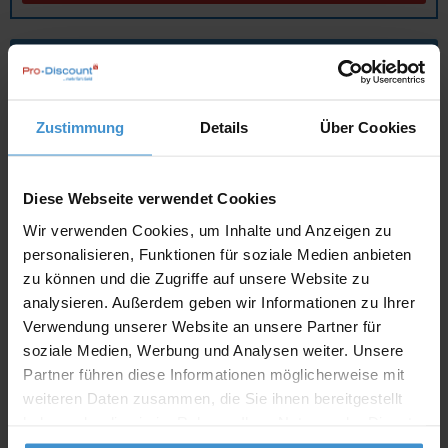
Angebot drucken
Individuelle Anfrage
Zustimmung
Details
Über Cookies
Lieferzeiten
Diese Webseite verwendet Cookies
Artikel mit Werbeanbringung:
ca. 10 Werktage
Wir verwenden Cookies, um Inhalte und Anzeigen zu
Muster mit Ihrer
personalisieren, Funktionen für soziale Medien anbieten
ca. 10 Werktage
Werbeanbringung zur Freigabe
zu können und die Zugriffe auf unsere Website zu
der Produktion:
analysieren. Außerdem geben wir Informationen zu Ihrer
Artikel ohne Werbeanbringung:
ca. 3 - 5 Werktage
Verwendung unserer Website an unsere Partner für
soziale Medien, Werbung und Analysen weiter. Unsere
Muster:
ca. 3 - 5 Werktage
Partner führen diese Informationen möglicherweise mit
weiteren Daten zusammen, die Sie ihnen bereitgestellt
Muster bestellen
haben oder die sie im Rahmen Ihrer Nutzung der Dienste
gesammelt haben.