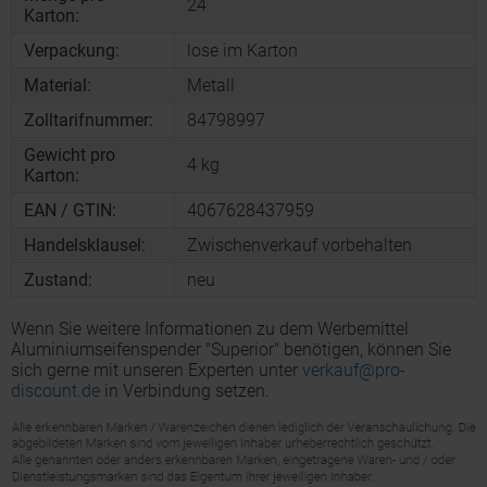
24
Karton:
Verpackung:
lose im Karton
Material:
Metall
Zolltarifnummer:
84798997
Gewicht pro
4 kg
Karton:
EAN / GTIN:
4067628437959
Handelsklausel:
Zwischenverkauf vorbehalten
Zustand:
neu
Wenn Sie weitere Informationen zu dem Werbemittel
Aluminiumseifenspender "Superior" benötigen, können Sie
sich gerne mit unseren Experten unter
verkauf@pro-
discount.de
in Verbindung setzen.