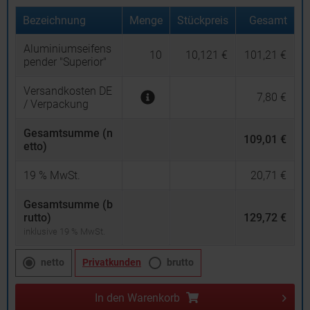
Bezeichnung
Menge
Stückpreis
Gesamt
Aluminiumseifens
10
10,121 €
101,21 €
pender "Superior"
Versandkosten DE
7,80 €
/ Verpackung
Gesamtsumme (n
109,01 €
etto)
19
% MwSt.
20,71 €
Gesamtsumme (b
rutto)
129,72 €
inklusive 19 % MwSt.
netto
Privatkunden
brutto
In den
Warenkorb