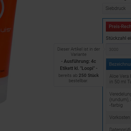
Preis-Rech
Stückzahl e
Dieser Artikel ist in der
Variante
- Ausführung: 4c
Bezeichnu
Etikett kl. "Loopi" -
bereits ab
250 Stück
Aloe Vera
bestellbar.
in 50 ml T
Veredelun
(rundum), 
-farbig
Vorkosten
Datenprüf