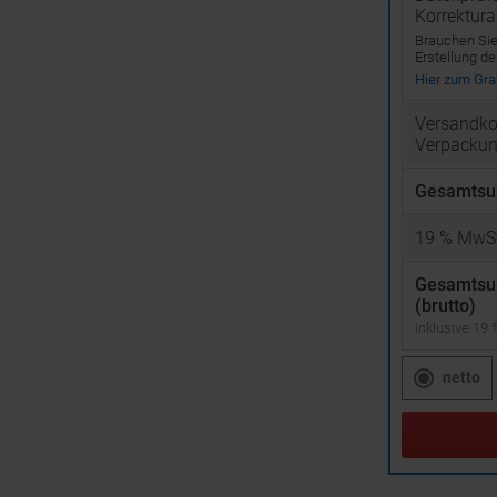
Korrektur
Brauchen Sie 
Erstellung d
Hier zum Graf
Versandko
Verpacku
Gesamtsu
19
% MwSt
Gesamts
(brutto)
inklusive 19
netto