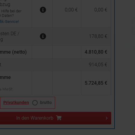
abzug
0,00 €
0,00 €
Hilfe bei der
er Daten?
ik-Service!
sten DE /
178,80 €
ng
mme (netto)
4.810,80 €
.
914,05 €
umme
5.724,85 €
 % MwSt.
Privatkunden
brutto
In den
Warenkorb