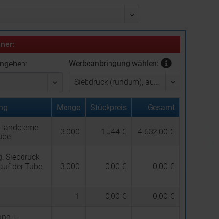
ner:
Werbeanbringung wählen:
ingeben:
ng
Menge
Stückpreis
Gesamt
 Handcreme
3.000
1,544 €
4.632,00 €
ube
g:
Siebdruck
auf der Tube,
3.000
0,00 €
0,00 €
1
0,00 €
0,00 €
ung +