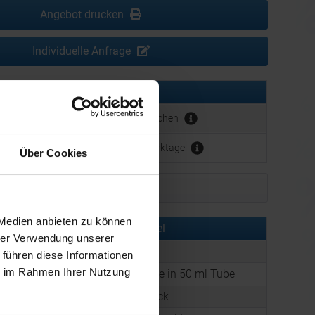
Angebot drucken
Individuelle Anfrage
erbeanbringung:
ca. 8 - 9 Wochen
ca. 3 - 5 Werktage
Über Cookies
Muster bestellen
 Medien anbieten zu können
rmationen zu diesem Werbeartikel
hrer Verwendung unserer
er:
ICS50-AVHC-SD
 führen diese Informationen
ie im Rahmen Ihrer Nutzung
:
Aloe Vera Handcreme in 50 ml Tube
:
Ausführung: Siebdruck