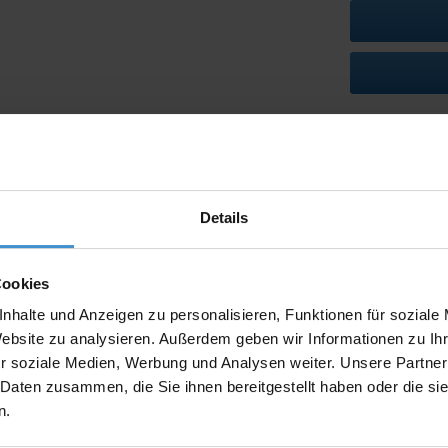
Lieferzeiten
Artikel mit W
Muster:
Details
Cookies
nhalte und Anzeigen zu personalisieren, Funktionen für soziale
Produktinfo
Website zu analysieren. Außerdem geben wir Informationen zu I
Artikelnumm
r soziale Medien, Werbung und Analysen weiter. Unsere Partner
 Daten zusammen, die Sie ihnen bereitgestellt haben oder die s
Artikelname
n.
Ausführung