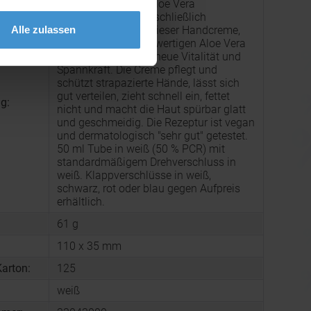
Made in Germany. Aloe Vera
Handcreme: Die ausschließlich
Alle zulassen
pflanzlichen Öle in dieser Handcreme,
kombiniert mit hochwertigen Aloe Vera
Gel, geben der Haut neue Vitalität und
Spannkraft. Die Creme pflegt und
schützt strapazierte Hände, lässt sich
gut verteilen, zieht schnell ein, fettet
g:
nicht und macht die Haut spürbar glatt
und geschmeidig. Die Rezeptur ist vegan
und dermatologisch "sehr gut" getestet.
50 ml Tube in weiß (50 % PCR) mit
standardmäßigem Drehverschluss in
weiß. Klappverschlüsse in weiß,
schwarz, rot oder blau gegen Aufpreis
erhältlich.
61 g
110 x 35 mm
arton:
125
weiß