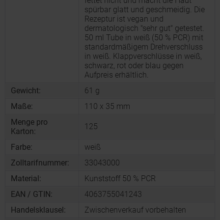
fettet nicht und macht die Haut
spürbar glatt und geschmeidig. Die
Rezeptur ist vegan und
dermatologisch "sehr gut" getestet.
50 ml Tube in weiß (50 % PCR) mit
standardmäßigem Drehverschluss
in weiß. Klappverschlüsse in weiß,
schwarz, rot oder blau gegen
Aufpreis erhältlich.
Gewicht:
61 g
Maße:
110 x 35 mm
Menge pro
125
Karton:
Farbe:
weiß
Zolltarifnummer:
33043000
Material:
Kunststoff 50 % PCR
EAN / GTIN:
4063755041243
Handelsklausel:
Zwischenverkauf vorbehalten