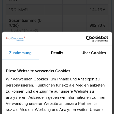
19
% MwSt.
144,13 €
Gesamtsumme (b
rutto)
902,73 €
inklusive 19 % MwSt.
netto
Privatkunden
brutto
Zustimmung
Details
Über Cookies
In den
Warenkorb
Diese Webseite verwendet Cookies
Angebot drucken
Wir verwenden Cookies, um Inhalte und Anzeigen zu
personalisieren, Funktionen für soziale Medien anbieten
Individuelle Anfrage
zu können und die Zugriffe auf unsere Website zu
analysieren. Außerdem geben wir Informationen zu Ihrer
Lieferzeiten
Verwendung unserer Website an unsere Partner für
soziale Medien, Werbung und Analysen weiter. Unsere
Artikel mit Werbeanbringung:
ca. 4 Wochen