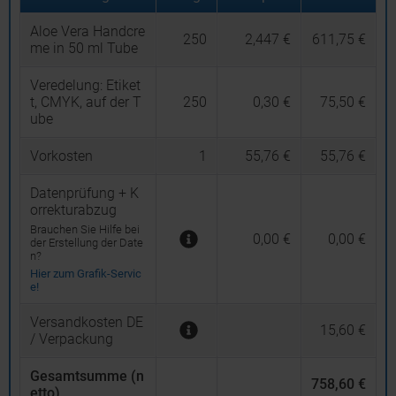
Aloe Vera Handcre
250
2,447 €
611,75 €
me in 50 ml Tube
Veredelung:
Etiket
t, CMYK, auf der T
250
0,30 €
75,50 €
ube
Vorkosten
1
55,76 €
55,76 €
Datenprüfung + K
orrekturabzug
Brauchen Sie Hilfe bei
0,00 €
0,00 €
der Erstellung der Date
n?
Hier zum Grafik-Servic
e!
Versandkosten DE
15,60 €
/ Verpackung
Gesamtsumme (n
758,60 €
etto)