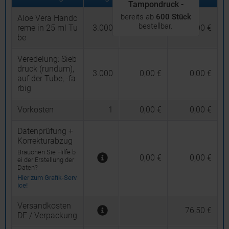
Tampondruck -
bereits ab
600 Stück
Aloe Vera Handc
bestellbar.
reme in 25 ml Tu
3.000
1,208 €
3.624,00 €
be
Veredelung:
Sieb
druck (rundum),
3.000
0,00 €
0,00 €
auf der Tube, -fa
rbig
Vorkosten
1
0,00 €
0,00 €
Datenprüfung +
Korrekturabzug
Brauchen Sie Hilfe b
0,00 €
0,00 €
ei der Erstellung der
Daten?
Hier zum Grafik-Serv
ice!
Versandkosten
76,50 €
DE / Verpackung