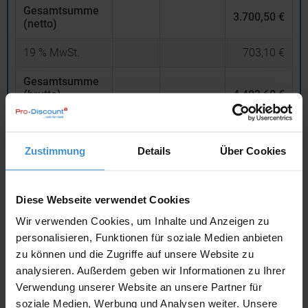
Gesamtsumme
3.700,50 €
(netto)
19
% MwSt.
703,10 €
Gesamtsumme
(brutto)
4.403,60 €
inklusive 19 % MwSt.
netto
Privatkunden
brutto
Zustimmung
Details
Über Cookies
In den
Warenkorb
Diese Webseite verwendet Cookies
Wir verwenden Cookies, um Inhalte und Anzeigen zu
Angebot drucken
personalisieren, Funktionen für soziale Medien anbieten
zu können und die Zugriffe auf unsere Website zu
Individuelle Anfrage
analysieren. Außerdem geben wir Informationen zu Ihrer
Verwendung unserer Website an unsere Partner für
soziale Medien, Werbung und Analysen weiter. Unsere
Lieferzeiten