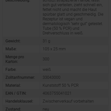
Beschreibung:
schützt strapazierte Hände, lässt
sich gut verteilen, zieht schnell ein,
fettet nicht und macht die Haut
spürbar glatt und geschmeidig. Die
Rezeptur ist vegan und
dermatologisch "sehr gut" getestet.
Tube (50 % PCR) und
Drehverschluss in weiß.
Gewicht:
31 g
Maße:
105 x 25 mm
Menge pro
300
Karton:
Farbe:
weiß
Zolltarifnummer:
33043000
Material:
Kunststoff 50 % PCR
EAN / GTIN:
4063755041021
Handelsklausel:
Zwischenverkauf vorbehalten
Zustand:
neu