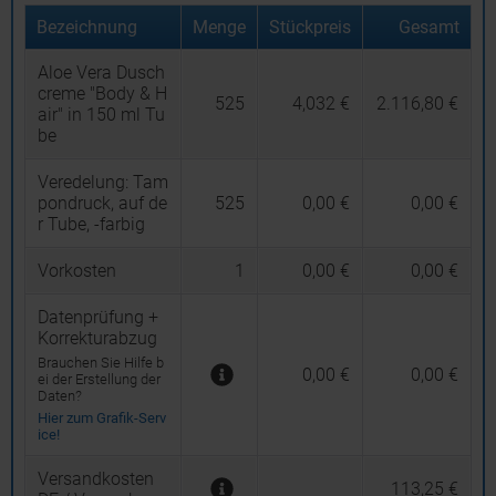
Bezeichnung
Menge
Stückpreis
Gesamt
Aloe Vera Dusch
creme "Body & H
525
4,032 €
2.116,80 €
air" in 150 ml Tu
be
Veredelung:
Tam
pondruck, auf de
525
0,00 €
0,00 €
r Tube, -farbig
Vorkosten
1
0,00 €
0,00 €
Datenprüfung +
Korrekturabzug
Brauchen Sie Hilfe b
0,00 €
0,00 €
ei der Erstellung der
Daten?
Hier zum Grafik-Serv
ice!
Versandkosten
113,25 €