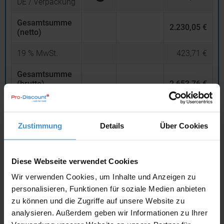
DE / Verpackung
Gesamtsumme
2.230,05 €
(netto)
19
% MwSt.
423,71 €
Gesamtsumme
(brutto)
2.653,76 €
inklusive 19 % MwSt.
netto
Privatkunden
brutto
Zustimmung
Details
Über Cookies
In den
Warenkorb
Diese Webseite verwendet Cookies
Wir verwenden Cookies, um Inhalte und Anzeigen zu
Angebot drucken
personalisieren, Funktionen für soziale Medien anbieten
zu können und die Zugriffe auf unsere Website zu
Individuelle Anfrage
analysieren. Außerdem geben wir Informationen zu Ihrer