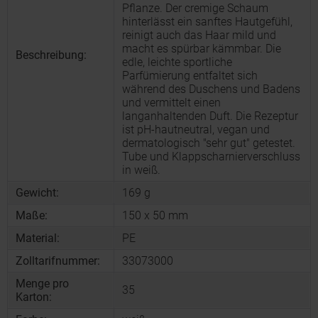
Pflanze. Der cremige Schaum
hinterlässt ein sanftes Hautgefühl,
reinigt auch das Haar mild und
macht es spürbar kämmbar. Die
Beschreibung:
edle, leichte sportliche
Parfümierung entfaltet sich
während des Duschens und Badens
und vermittelt einen
langanhaltenden Duft. Die Rezeptur
ist pH-hautneutral, vegan und
dermatologisch "sehr gut" getestet.
Tube und Klappscharnierverschluss
in weiß.
Gewicht:
169 g
Maße:
150 x 50 mm
Material:
PE
Zolltarifnummer:
33073000
Menge pro
35
Karton: