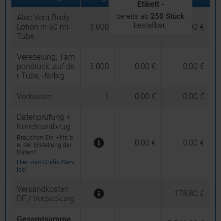
Etikett -
bereits ab
250 Stück
Aloe Vera Body
bestellbar.
Lotion in 50 ml
3.000
1,796 €
5.388,00 €
Tube
Veredelung:
Tam
pondruck, auf de
3.000
0,00 €
0,00 €
r Tube, -farbig
Vorkosten
1
0,00 €
0,00 €
Datenprüfung +
Korrekturabzug
Brauchen Sie Hilfe b
0,00 €
0,00 €
ei der Erstellung der
Daten?
Hier zum Grafik-Serv
ice!
Versandkosten
178,80 €
DE / Verpackung
Gesamtsumme