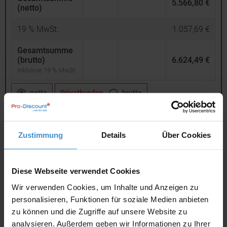
5.566,80 €
(netto)
19
% MwSt.
1.057,69 €
Gesamtsumme
(brutto)
6.624,49 €
inklusive 19 % MwSt.
netto
Privatkunden
brutto
In den
Warenkorb
Zustimmung
Details
Über Cookies
Angebot drucken
Diese Webseite verwendet Cookies
Individuelle Anfrage
Wir verwenden Cookies, um Inhalte und Anzeigen zu
personalisieren, Funktionen für soziale Medien anbieten
zu können und die Zugriffe auf unsere Website zu
Lieferzeiten
analysieren. Außerdem geben wir Informationen zu Ihrer