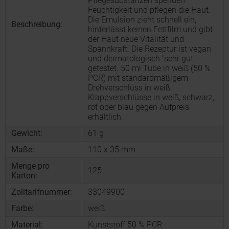
Pflegesubstanzen spenden
Feuchtigkeit und pflegen die Haut.
Die Emulsion zieht schnell ein,
Beschreibung:
hinterlässt keinen Fettfilm und gibt
der Haut neue Vitalität und
Spannkraft. Die Rezeptur ist vegan
und dermatologisch "sehr gut"
getestet. 50 ml Tube in weiß (50 %
PCR) mit standardmäßigem
Drehverschluss in weiß.
Klappverschlüsse in weiß, schwarz,
rot oder blau gegen Aufpreis
erhältlich.
Gewicht:
61 g
Maße:
110 x 35 mm
Menge pro
125
Karton:
Zolltarifnummer:
33049900
Farbe:
weiß
Material:
Kunststoff 50 % PCR