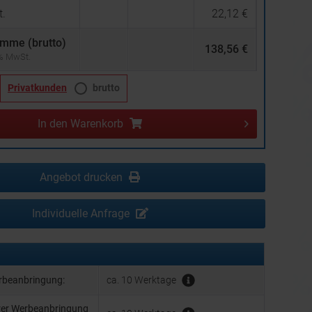
.
22,12 €
mme (brutto)
138,56 €
 % MwSt.
Privatkunden
brutto
In den
Warenkorb
Angebot drucken
Individuelle Anfrage
erbeanbringung:
ca. 10 Werktage
hrer Werbeanbringung