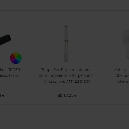
likon ORDER
Philips Pen Präzisionstrimmer
Kabello
zum Trimmen von Körper- und...
LCD-Tou
OCBMO2824-03
Artikelnummer: ART42280N0001
Artikeln
8 €
ab 17,25 €