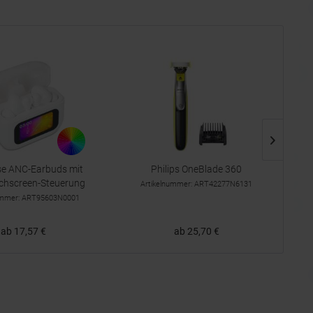
se ANC-Earbuds mit
Philips OneBlade 360
chscreen-Steuerung
Artikelnummer: ART42277N6131
ummer: ART95603N0001
ab 17,57 €
ab 25,70 €