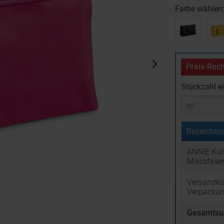
Farbe wählen
Preis-Rech
Stückzahl e
Bezeichnu
ANNIE Kul
Mikrofase
Versandko
Verpacku
Gesamtsu