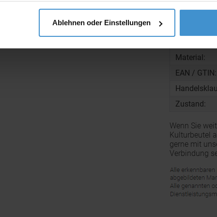
Gewicht pro
Ablehnen oder Einstellungen
Zolltarifnu
Zertifikate:
Material:
EAN / GTIN:
Handelsklau
Zustand:
Wenn Sie wei
Kulturbeutel 
gerne mit uns
Verbindung se