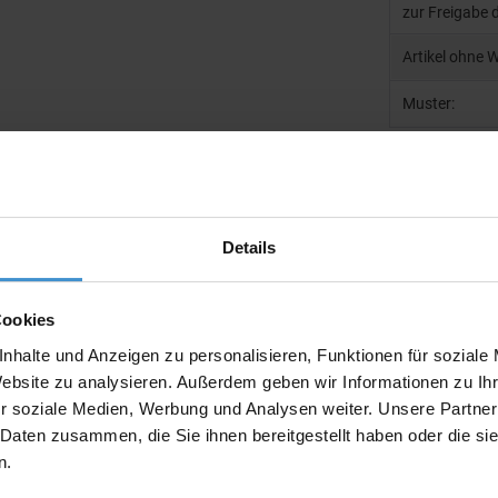
zur Freigabe 
Artikel ohne 
Muster:
Produktinfo
Details
Artikelnumm
Artikelname
Cookies
nhalte und Anzeigen zu personalisieren, Funktionen für soziale
Ausführung
Website zu analysieren. Außerdem geben wir Informationen zu I
Beschreibun
r soziale Medien, Werbung und Analysen weiter. Unsere Partner
 Daten zusammen, die Sie ihnen bereitgestellt haben oder die s
Maße:
n.
Menge pro K