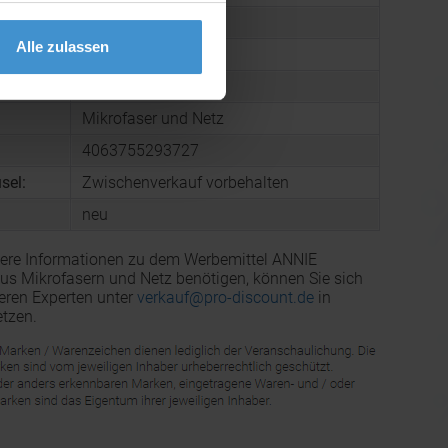
 Karton:
9,0 kg
Alle zulassen
mmer:
4202929190
REACH
Mikrofaser und Netz
4063755293727
sel:
Zwischenverkauf vorbehalten
neu
tere Informationen zu dem Werbemittel ANNIE
aus Mikrofasern und Netz benötigen, können Sie sich
eren Experten unter
verkauf@pro-discount.de
in
tzen.