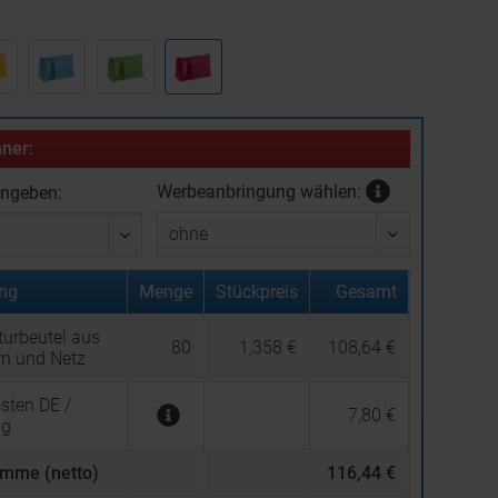
:
ner:
Werbeanbringung wählen:
ingeben:
ng
Menge
Stückpreis
Gesamt
turbeutel aus
80
1,358 €
108,64 €
rn und Netz
sten DE /
7,80 €
ng
mme (netto)
116,44 €